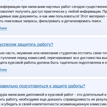
информации при написании научных работ сегодня существенно
озволяет получить доступ практически у любой информации. Прос
димые вам документы, и как ими пользоваться! Этот материал –
ть поисковые запросы, фильтровать и детализировать поиск.
бнее
 успехом защитить работу?
но часто, неумение или нежелание студентом отстоять свою точ
ступления перед комиссией, перечеркивают все достоинства вып
щита курсовой работы должна быть тщательно подготовлена и 
бнее
равильно подготовиться к защите работы?
ура написания дипломной и курсовой работ - это длительный и
ть работу, необходимо еще доказать справедливость ее резуль
 и убедить в своей компетентности экзаменационную комиссию