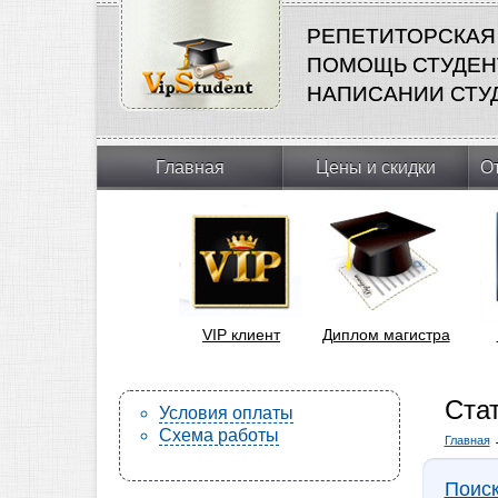
РЕПЕТИТОРСКАЯ
ПОМОЩЬ СТУДЕН
НАПИСАНИИ СТУ
Главная
Цены и скидки
О
VIP клиент
Диплом магистра
Ста
Условия оплаты
Схема работы
Главная
Поис