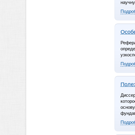
память как это делалось и
научну
продолжает делаться).
Подро
Здорово.
Особ
Рефера
опреде
узкосп
Подро
Полез
Диссер
которо
основу
фунда
Подро